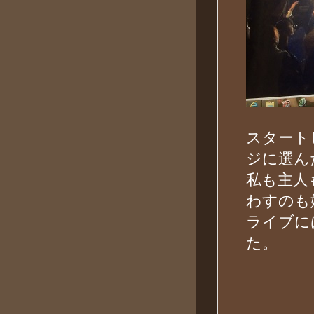
スタート
ジに選ん
私も主人
わすのも
ライブに
た。