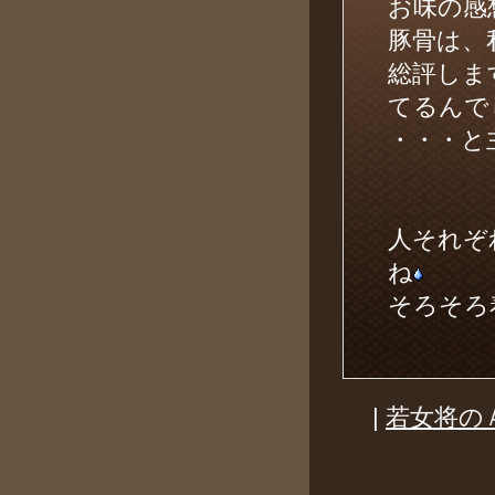
お味の感
豚骨は、
総評しま
てるんで
・・・と
人それぞ
ね
そろそ
|
若女将の