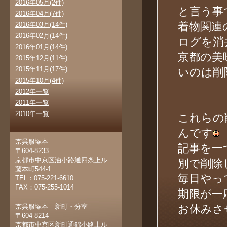
2016年05月(2件)
と言う事
2016年04月(7件)
着物関連
2016年03月(14件)
2016年02月(14件)
ログを消
2016年01月(14件)
京都の美
2015年12月(11件)
2015年11月(17件)
いのは削
2015年10月(4件)
2012年一覧
2011年一覧
2010年一覧
これらの
んです
京呉服塚本
記事を一
〒604-8233
京都市中京区油小路通四条上ル
別で削除
藤本町544-1
毎日やっ
TEL：075-221-6610
FAX：075-255-1014
期限が一
京呉服塚本 新町・分室
お休みさ
〒604-8214
京都市中京区新町通錦小路上ル