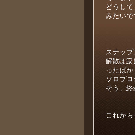
どうして
みたいで
ステップ
解散は寂
ったばか
ソロプロ
そう、終
これからも