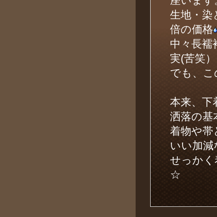
座います
生地・染
倍の価格
中々長襦
実(苦笑）
でも、こ
本来、下
洒落の基
着物や帯
いい加減
せっかく
☆