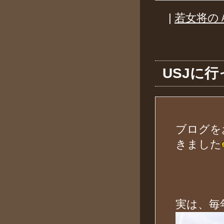
|
若女将の
USJに
ブログを
きました
実は、毎