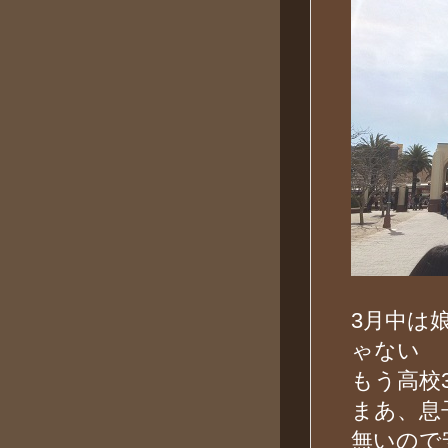
3月中は
ゃない
もう高校
まあ、息
無いので