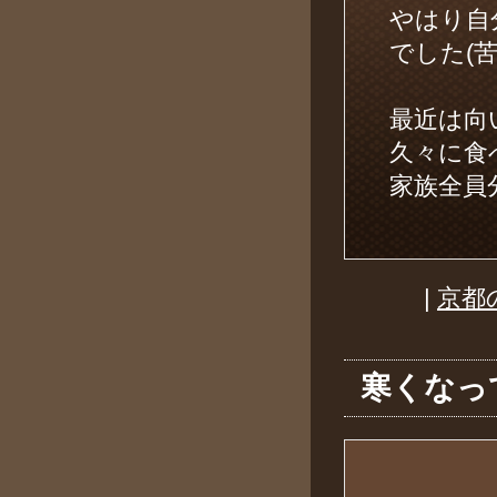
やはり自
でした(
最近は向
久々に食
家族全員
|
京都
寒くなっ