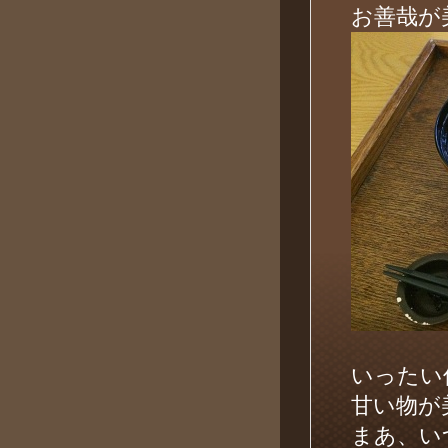
お善哉が
いったい
甘い物が
まあ、い