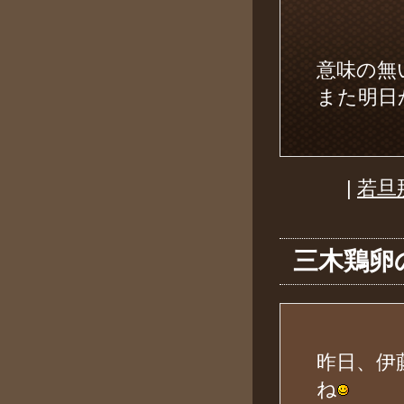
意味の無
また明
|
若旦
三木鶏卵
昨日、伊
ね