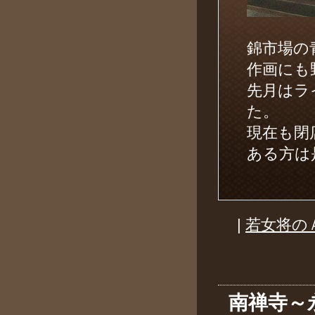
錦市場の
作画にも
先月はラ
た。
現在も閉
ある方は
|
若女将の
南禅寺～