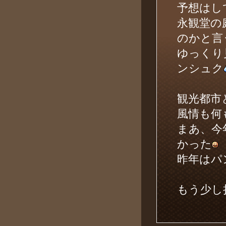
予想はし
永観堂の
のかと言
ゆっくり
ンシュク
観光都市
風情も何
まあ、今
かった
昨年はパ
もう少し持