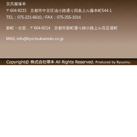
京呉服塚本
〒604-8233 京都市中京区油小路通り四条上ル藤本町544-1
TEL：075-221-6610／FAX：075-255-1014
新町・分室…〒604-8214 京都市新町通り錦小路上ル百足屋町
MAIL:info@kyo-tsukamoto.co.jp