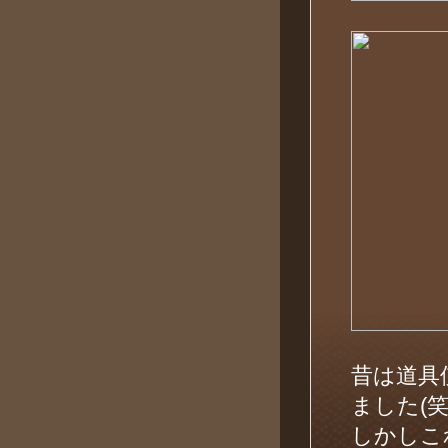
昔は道具
ました(
しかしこ