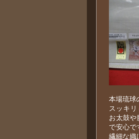
本場琉球
スッキリ
お太鼓や
で安心で
繊細な織