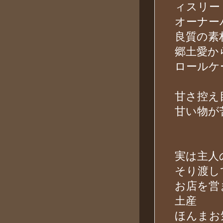
ィスリー
オーナー
良質の素
郷土愛か
ロールケ
甘さ控え
甘い物が
実は主人
そり渡し
お店を営
土産
ほんまお