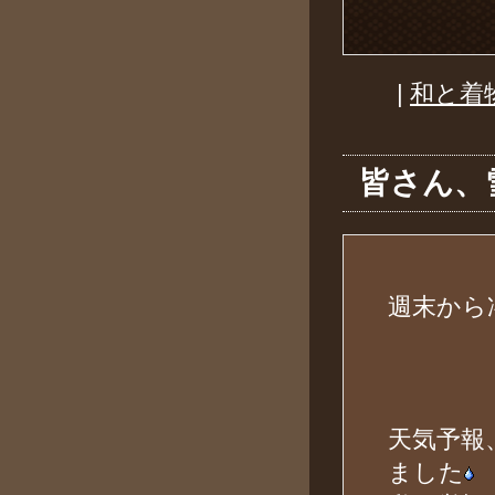
|
和と着
皆さん、
週末から
天気予報
ました