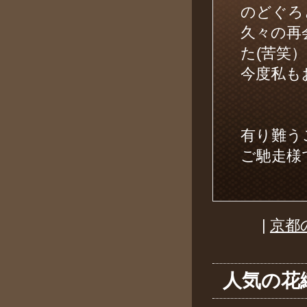
のどぐろ
久々の再
た(苦笑）
今度私も
有り難う
ご馳走様で
|
京都
人気の花