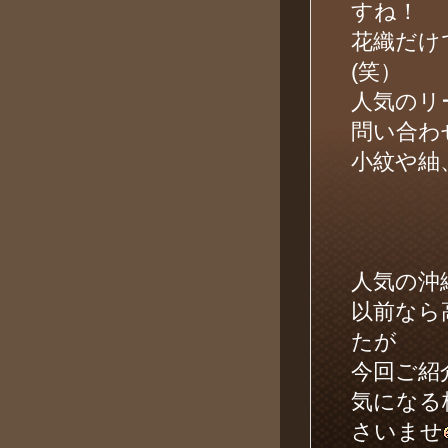
すね！
花織だけ
(笑）
人気のリ
問い合わ
小紋や紬
人気の沖
以前なら
たが
今回ご紹
気になる
さいませ