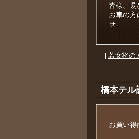
皆様、暖
お車の方
せ
|
若女将の
橋本テル
お買い得